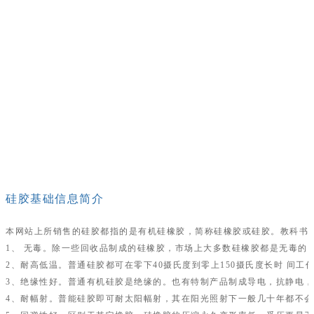
硅胶基础信息简介
本网站上所销售的硅胶都指的是有机硅橡胶，简称硅橡胶或硅胶。教科书
1、 无毒。除一些回收品制成的硅橡胶，市场上大多数硅橡胶都是无毒的。
2、耐高低温。普通硅胶都可在零下40摄氏度到零上150摄氏度长时 间工
3、绝缘性好。普通有机硅胶是绝缘的。也有特制产品制成导电，抗静电
4、耐幅射。普能硅胶即可耐太阳幅射，其在阳光照射下一般几十年都不会